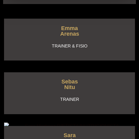
Emma
Arenas
TRAINER & FISIO
Sebas
Nitu
TRAINER
Sara