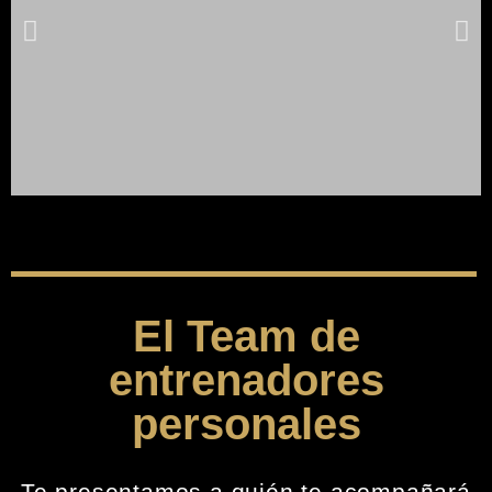
Lorem ipsum dolor sit amet, consectetur adipiscing elit. Ut elit
tellus, luctus nec ullamcorper mattis, pulvinar dapibus leo.
Click Here
El Team de
entrenadores
personales
Te presentamos a quién te acompañará